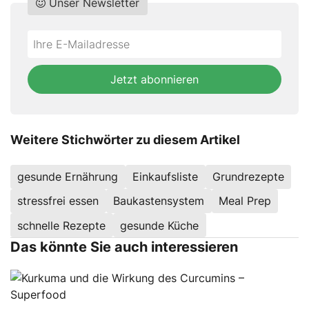
Unser Newsletter
Do
*Ihre
not
E-
fill
Mailadresse:
Jetzt abonnieren
this
field
Weitere Stichwörter zu diesem Artikel
gesunde Ernährung
Einkaufsliste
Grundrezepte
stressfrei essen
Baukastensystem
Meal Prep
schnelle Rezepte
gesunde Küche
Das könnte Sie auch interessieren