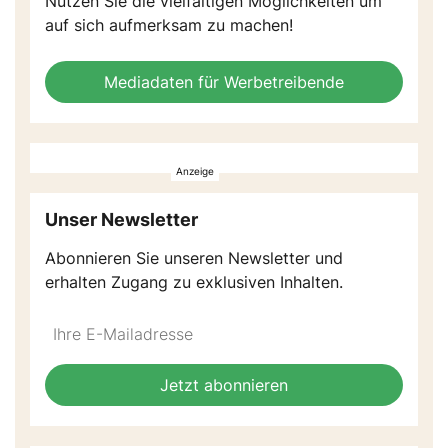
Nutzen Sie die vielfältigen Möglichkeiten um
auf sich aufmerksam zu machen!
Mediadaten für Werbetreibende
Unser Newsletter
Abonnieren Sie unseren Newsletter und
erhalten Zugang zu exklusiven Inhalten.
Do
*Ihre
not
E-
fill
Mailadresse:
Jetzt abonnieren
this
field