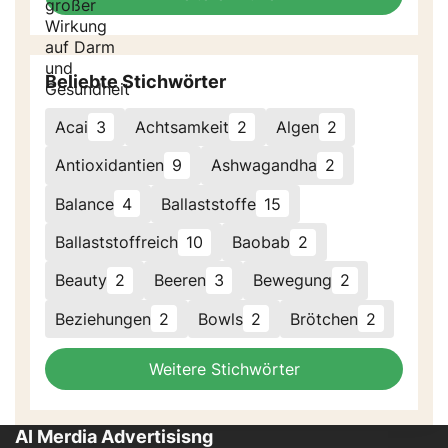
Beliebte Stichwörter
Acai
3
Achtsamkeit
2
Algen
2
Antioxidantien
9
Ashwagandha
2
Balance
4
Ballaststoffe
15
Ballaststoffreich
10
Baobab
2
Beauty
2
Beeren
3
Bewegung
2
Beziehungen
2
Bowls
2
Brötchen
2
Weitere Stichwörter
AI Merdia Advertisisng