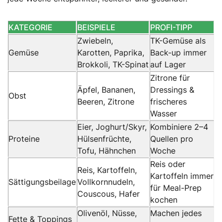
KATEGORIE
BEISPIELE
PROFI-TIPP
Zwiebeln,
TK-Gemüse als
Gemüse
Karotten, Paprika,
Back-up immer
Brokkoli, TK-Spinat
auf Lager
Zitrone für
Äpfel, Bananen,
Dressings &
Obst
Beeren, Zitrone
frischeres
Wasser
Eier, Joghurt/Skyr,
Kombiniere 2–4
Proteine
Hülsenfrüchte,
Quellen pro
Tofu, Hähnchen
Woche
Reis oder
Reis, Kartoffeln,
Kartoffeln immer
Sättigungsbeilage
Vollkornnudeln,
für Meal-Prep
Couscous, Hafer
kochen
Olivenöl, Nüsse,
Machen jedes
Fette & Toppings