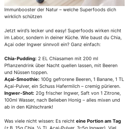
Immunbooster der Natur – welche Superfoods dich
wirklich schützen
Jetzt wird’s lecker und easy! Superfoods wirken nicht
im Labor, sondern in deiner Küche. Wie baust du Chia,
Açai oder Ingwer sinnvoll ein? Ganz einfach:
Chia-Pudding:
2 EL Chiasamen mit 200 ml
Pflanzendrink über Nacht quellen lassen, mit Beeren
und Nüssen toppen.
Açai-Smoothie:
100g gefrorene Beeren, 1 Banane, 1 TL
Açai-Pulver, ein Schuss Hafermilch – cremig pürieren.
Ingwer-Shot:
20g frischer Ingwer, Saft von 1 Zitrone,
100ml Wasser, nach Belieben Honig – alles mixen und
ab in den Kühlschrank!
Was viele nicht wissen: Es reicht
eine Portion am Tag
(z.B. 15g Chia, ½ TL Açai-Pulver, 3–5g Ingwer). Viel