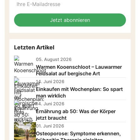
Do
*Ihre
not
E-
fill
Mailadresse:
Jetzt abonnieren
this
field
Letzten Artikel
05. August 2026
Warmen Kooenschloot – Lauwarmer
Feldsalat auf bergische Art
14. Juni 2026
Einkaufen mit Wochenplan: So spart
man wirklich
14. Juni 2026
Ernährung ab 50: Was der Körper
jetzt braucht
01. Juni 2026
Osteoporose: Symptome erkennen,
frühzeitig Therapie einleiten