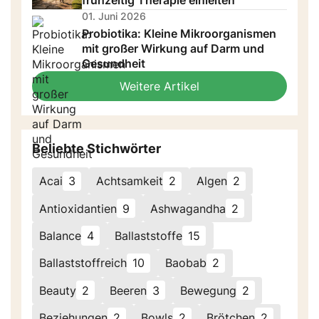
01. Juni 2026
Probiotika: Kleine Mikroorganismen
mit großer Wirkung auf Darm und
Gesundheit
Weitere Artikel
Beliebte Stichwörter
Acai
3
Achtsamkeit
2
Algen
2
Antioxidantien
9
Ashwagandha
2
Balance
4
Ballaststoffe
15
Ballaststoffreich
10
Baobab
2
Beauty
2
Beeren
3
Bewegung
2
Beziehungen
2
Bowls
2
Brötchen
2