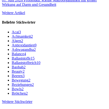
01. Juni 2026
Probiotika: Kleine Mikroorganismen mit großer
Wirkung auf Darm und Gesundheit
Weitere Artikel
Beliebte Stichwörter
Acai
3
Achtsamkeit
2
Algen
2
Antioxidantien
9
Ashwagandha
2
Balance
4
Ballaststoffe
15
Ballaststoffreich
10
Baobab
2
Beauty
2
Beeren
3
Bewegung
2
Beziehungen
2
Bowls
2
Brötchen
2
Weitere Stichwörter