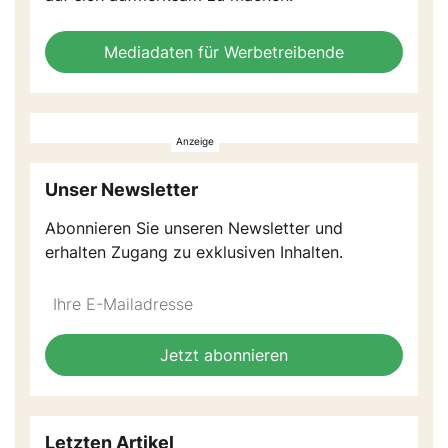
Mediadaten für Werbetreibende
Unser Newsletter
Abonnieren Sie unseren Newsletter und
erhalten Zugang zu exklusiven Inhalten.
Do
*Ihre
not
E-
fill
Mailadresse:
Jetzt abonnieren
this
field
Letzten Artikel