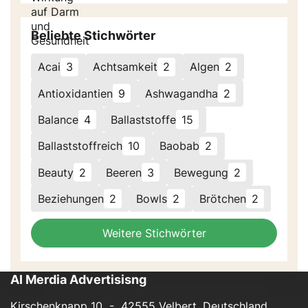
Beliebte Stichwörter
Acai
3
Achtsamkeit
2
Algen
2
Antioxidantien
9
Ashwagandha
2
Balance
4
Ballaststoffe
15
Ballaststoffreich
10
Baobab
2
Beauty
2
Beeren
3
Bewegung
2
Beziehungen
2
Bowls
2
Brötchen
2
Weitere Stichwörter
AI Merdia Advertisisng
Kirschenknapp 10 - 42555 Velbert, Deutschland