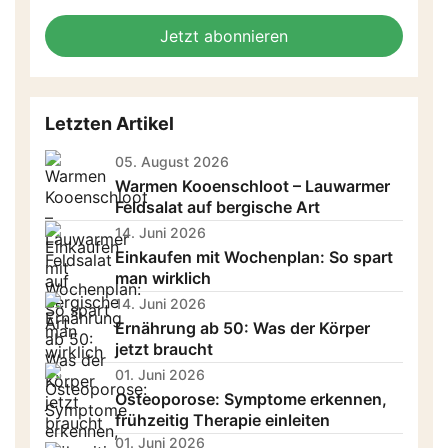
not
E-
fill
Mailadresse:
Jetzt abonnieren
this
field
Letzten Artikel
05. August 2026
Warmen Kooenschloot – Lauwarmer
Feldsalat auf bergische Art
14. Juni 2026
Einkaufen mit Wochenplan: So spart
man wirklich
14. Juni 2026
Ernährung ab 50: Was der Körper
jetzt braucht
01. Juni 2026
Osteoporose: Symptome erkennen,
frühzeitig Therapie einleiten
01. Juni 2026