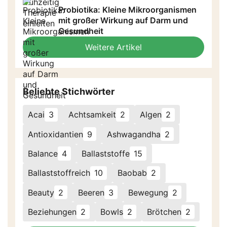
Probiotika: Kleine Mikroorganismen
mit großer Wirkung auf Darm und
Gesundheit
Weitere Artikel
Beliebte Stichwörter
Acai
3
Achtsamkeit
2
Algen
2
Antioxidantien
9
Ashwagandha
2
Balance
4
Ballaststoffe
15
Ballaststoffreich
10
Baobab
2
Beauty
2
Beeren
3
Bewegung
2
Beziehungen
2
Bowls
2
Brötchen
2