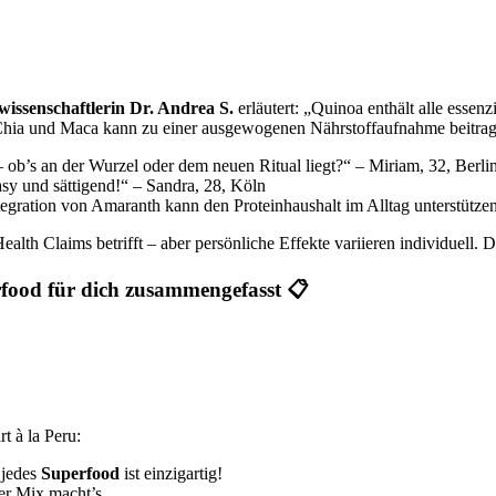
issenschaftlerin Dr. Andrea S.
erläutert: „Quinoa enthält alle essen
hia und Maca kann zu einer ausgewogenen Nährstoffaufnahme beitrage
 ob’s an der Wurzel oder dem neuen Ritual liegt?“ – Miriam, 32, Berli
sy und sättigend!“ – Sandra, 28, Köln
tegration von Amaranth kann den Proteinhaushalt im Alltag unterstützen
alth Claims betrifft – aber persönliche Effekte variieren individuell. De
rfood für dich zusammengefasst 📋
t à la Peru:
 jedes
Superfood
ist einzigartig!
er Mix macht’s.