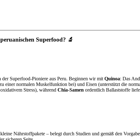
 peruanischen Superfood? 🔬
n der Superfood-Pioniere aus Peru. Beginnen wir mit
Quinoa
: Das Ande
zu einer normalen Muskelfunktion bei) und Eisen (unterstützt die norm
r oxidativem Stress), während
Chia-Samen
ordentlich Ballaststoffe li
h kleine Nährstoffpakete – belegt durch Studien und gemäß den Vorgab
er sicheren Seite.