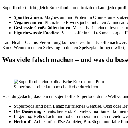
Superfood ist nicht gleich Superfood – und trotzdem kann jeder profiti
Sportler:innen
: Magnesium und Protein in Quinoa unterstütz
Veganer:innen
: Pflanzliche Eiweißquelle mit allen Aminosäu
Gestresste Großstädter:innen
: Maca als Teil einer abwechslu
Figurbewusste Foodies
: Ballaststoffe in Chia-Samen sorgen f
Laut Health-Claims-Verordnung können diese Inhaltsstoffe nachweisli
Kurz: Wenn du neuen Schwung in deinen Speiseplan bringen willst, is
Was viele falsch machen – und was du besse
Superfood – eine kulinarische Reise durch Peru
Hast du gedacht, dass ein einziger Löffel Superfood deine Welt verä
Superfoods sind kein Ersatz für frisches Gemüse, Obst oder B
Die
Dosierung
ist entscheidend: Zu viele Chia-Samen können
Lagerung: Helles Licht und hohe Temperaturen lassen viele wer
Herkunft
: Achte auf seriöse Anbieter, Bio-Siegel und faire Pro