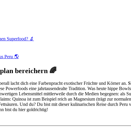
chen Superfood? 🔬
us Peru 🌎
plan bereichern 🌈
überall lacht dich eine Farbenpracht exotischer Früchte und Körner an.
S
se Powerfoods eine jahrtausendealte Tradition. Was heute hippe Bowls, 
chwertigen Lebensmittel mittlerweile durch die Medien begegnen: als 
ims: Quinoa ist zum Beispiel reich an Magnesium (trägt zur normalen M
ttsäuren. Und du? Du bist mit dieser kulinarischen Reise durch Peru 
bist du hier goldrichtig!