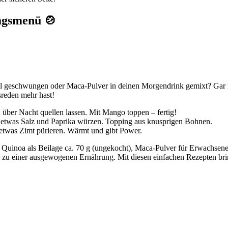
tagsmenü 🍲
l geschwungen oder Maca-Pulver in deinen Morgendrink gemixt? Gar ni
sreden mehr hast!
über Nacht quellen lassen. Mit Mango toppen – fertig!
 etwas Salz und Paprika würzen. Topping aus knusprigen Bohnen.
etwas Zimt pürieren. Wärmt und gibt Power.
Quinoa als Beilage ca. 70 g (ungekocht), Maca-Pulver für Erwachsene c
 zu einer ausgewogenen Ernährung. Mit diesen einfachen Rezepten brin