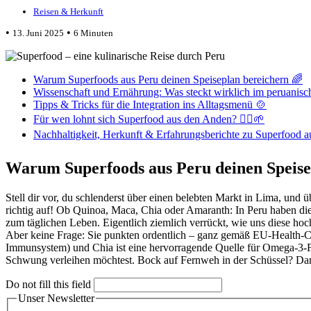
Reisen & Herkunft
•
•
13. Juni 2025
6 Minuten
Warum Superfoods aus Peru deinen Speiseplan bereichern 🌈
Wissenschaft und Ernährung: Was steckt wirklich im peruanis
Tipps & Tricks für die Integration ins Alltagsmenü 🍲
Für wen lohnt sich Superfood aus den Anden? 🏃‍♀️🌱
Nachhaltigkeit, Herkunft & Erfahrungsberichte zu Superfood a
Warum Superfoods aus Peru deinen Speise
Stell dir vor, du schlenderst über einen belebten Markt in Lima, und 
richtig auf! Ob Quinoa, Maca, Chia oder Amaranth: In Peru haben die
zum täglichen Leben. Eigentlich ziemlich verrückt, wie uns diese ho
Aber keine Frage: Sie punkten ordentlich – ganz gemäß EU-Health-Cla
Immunsystem) und Chia ist eine hervorragende Quelle für Omega-3-Fe
Schwung verleihen möchtest. Bock auf Fernweh in der Schüssel? Dann 
Do not fill this field
Unser Newsletter