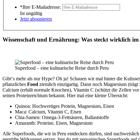
*Ihre E-Mailadresse:
Ist ungültig
Jetzt abonnieren
Wissenschaft und Ernährung: Was steckt wirklich im
Superfood – eine kulinarische Reise durch Peru
Gibt‘s mehr als nur Hype? Oh ja! Schauen wir mal hinter die Kulisse
pflanzliches
Food
ziemlich einzigartig. Dann noch Magnesium (trägt 
Calcium (erhält normale Knochen), Vitamin C (schützt die Zellen vo
seinen Proteinreichtum bekannt. Hier mal eine kleine Übersicht:
Quinoa: Hochwertiges Protein, Magnesium, Eisen
Maca: Calcium, Vitamin C, Eisen
Chia-Samen: Omega-3-Fettsäuren, Ballaststoffe
Amaranth: Proteine, Eisen, Magnesium
Alle Superfoods, die wir in Peru entdecken dürfen, sind nachweislic
geprüfte Wirkungen setzen, bist du mit peruanischen Superfoods auf d