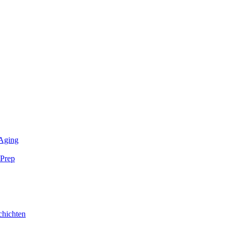
-Aging
 Prep
chichten