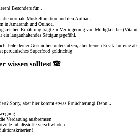
eren! Besonders für...
en die normale Muskelfunktion und den Aufbau.
ren in Amaranth und Quinoa.
ngsreichen Ernährung trägt zur Verringerung von Müdigkeit bei (Vitam
ür ein langanhaltendes Sättigungsgefühl.
ch Teile deiner Gesundheit unterstützen, aber keinen Ersatz für eine 
t peruanisches Superfood goldrichtig!
r wissen solltest 🙈
ndert? Sorry, aber hier kommt etwas Ernüchterung! Denn...
ewegung.
 die Verdauung ausbremsen.
tvolle Inhaltsstoffe verschwinden.
duktionskriterien!