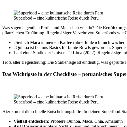
Superfood – eine kulinarische Reise durch Peru
Was sagen eigentlich Profis und Menschen wie du? Die
Ernährungsw
pflanzlichen Ernährung. Regelmäßiger Verzehr von Superfoods wie C
„Seit ich Maca in meinen Kaffee rühre, fühle ich mich wacher –
„Quinoa ist bei uns Basics für bunte Bowls geworden. Super ea
Laut einer Studie der Universität Lima (2022): Regelmäßige In
Trotz aller Begeisterung: Die Studienlage ist eindeutig, was geprüfte He
Das Wichtigste in der Checkliste – peruanisches Supe
Superfood – eine kulinarische Reise durch Peru
Hier kommt die schnelle Entscheidungshilfe für deinen Superfood-Star
Vielfalt entdecken:
Probiere Quinoa, Maca, Chia, Amaranth –
Auf Dosierung achten:
Nicht zu viel und gut kombinieren – d