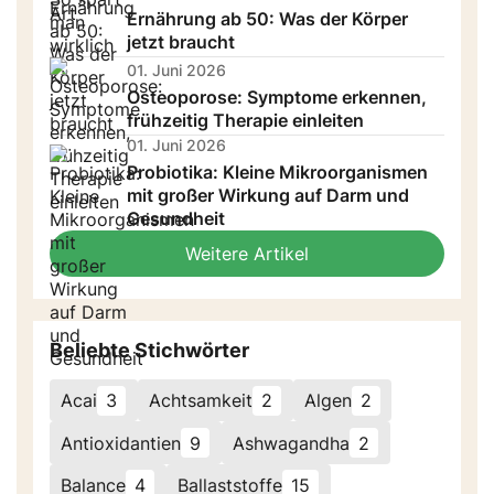
Ernährung ab 50: Was der Körper
jetzt braucht
01. Juni 2026
Osteoporose: Symptome erkennen,
frühzeitig Therapie einleiten
01. Juni 2026
Probiotika: Kleine Mikroorganismen
mit großer Wirkung auf Darm und
Gesundheit
Weitere Artikel
Beliebte Stichwörter
Acai
3
Achtsamkeit
2
Algen
2
Antioxidantien
9
Ashwagandha
2
Balance
4
Ballaststoffe
15