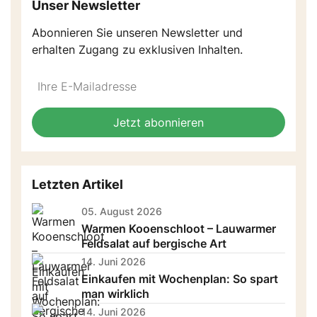
Unser Newsletter
Abonnieren Sie unseren Newsletter und
erhalten Zugang zu exklusiven Inhalten.
Do
*Ihre
not
E-
fill
Mailadresse:
Jetzt abonnieren
this
field
Letzten Artikel
05. August 2026
Warmen Kooenschloot – Lauwarmer
Feldsalat auf bergische Art
14. Juni 2026
Einkaufen mit Wochenplan: So spart
man wirklich
14. Juni 2026