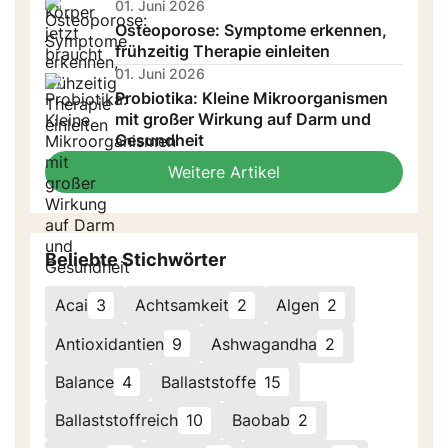
01. Juni 2026
Osteoporose: Symptome erkennen,
frühzeitig Therapie einleiten
01. Juni 2026
Probiotika: Kleine Mikroorganismen
mit großer Wirkung auf Darm und
Gesundheit
Weitere Artikel
Beliebte Stichwörter
Acai
3
Achtsamkeit
2
Algen
2
Antioxidantien
9
Ashwagandha
2
Balance
4
Ballaststoffe
15
Ballaststoffreich
10
Baobab
2