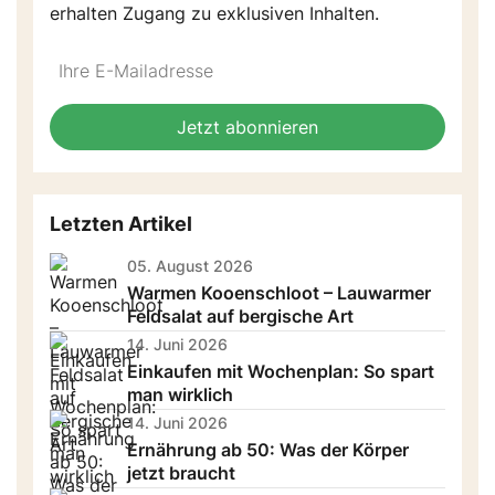
erhalten Zugang zu exklusiven Inhalten.
Do
*Ihre
not
E-
fill
Mailadresse:
Jetzt abonnieren
this
field
Letzten Artikel
05. August 2026
Warmen Kooenschloot – Lauwarmer
Feldsalat auf bergische Art
14. Juni 2026
Einkaufen mit Wochenplan: So spart
man wirklich
14. Juni 2026
Ernährung ab 50: Was der Körper
jetzt braucht