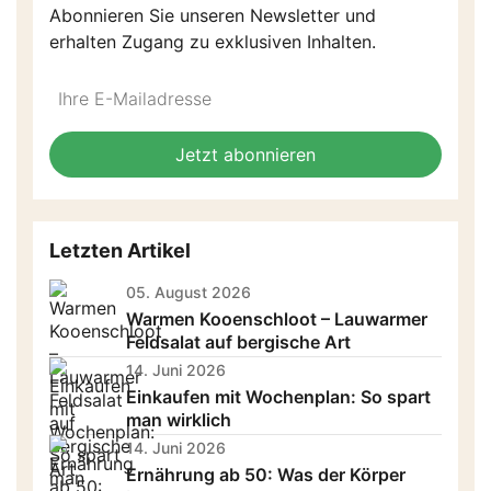
Abonnieren Sie unseren Newsletter und
erhalten Zugang zu exklusiven Inhalten.
Do
*Ihre
not
E-
fill
Mailadresse:
Jetzt abonnieren
this
field
Letzten Artikel
05. August 2026
Warmen Kooenschloot – Lauwarmer
Feldsalat auf bergische Art
14. Juni 2026
Einkaufen mit Wochenplan: So spart
man wirklich
14. Juni 2026
Ernährung ab 50: Was der Körper