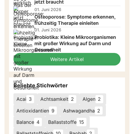
jetzt braucht
01. Juni 2026
Osteoporose: Symptome erkennen,
frühzeitig Therapie einleiten
01. Juni 2026
Probiotika: Kleine Mikroorganismen
mit großer Wirkung auf Darm und
Gesundheit
Weitere Artikel
Beliebte Stichwörter
Acai
3
Achtsamkeit
2
Algen
2
Antioxidantien
9
Ashwagandha
2
Balance
4
Ballaststoffe
15
Ballaststoffreich
10
Baobab
2