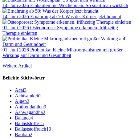
14. Juni 2026
Einkaufen mit Wochenplan: So spart man wirklich
14. Juni 2026
Ernährung ab 50: Was der Körper jetzt braucht
01. Juni 2026
Osteoporose: Symptome erkennen, frühzeitig
Therapie einleiten
01. Juni 2026
Probiotika: Kleine Mikroorganismen mit großer
Wirkung auf Darm und Gesundheit
Weitere Artikel
Beliebte Stichwörter
Acai
3
Achtsamkeit
2
Algen
2
Antioxidantien
9
Ashwagandha
2
Balance
4
Ballaststoffe
15
Ballaststoffreich
10
Baobab
2