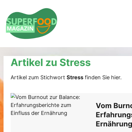
Interviews & Stories
Experten, Food-Blogger,
Artikel zu Stress
Erfolgsgeschichten
Artikel zum Stichwort
Stress
finden Sie hier.
Vom Burno
Erfahrung
Ernährun