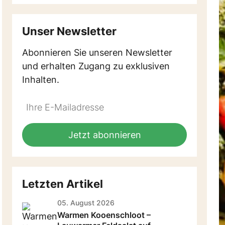
Unser Newsletter
Abonnieren Sie unseren Newsletter
und erhalten Zugang zu exklusiven
Inhalten.
Do
*Ihre
not
E-
fill
Mailadresse:
Jetzt abonnieren
this
field
Letzten Artikel
05. August 2026
Warmen Kooenschloot –