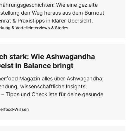
rkung & Vorteile
isen & Herkunft
Rezepte & Zubere
Beauty & Bod
nährungsgeschichten: Wie eine gezielte
, Detox, Energie, Anti-Aging
ods weltweit entdecken
Smoothies, Bowls, Snacks,
Hautpflege, Fitness, ganz
tellung den Weg heraus aus dem Burnout
Gesundheit
nrat & Praxistipps in klarer Übersicht.
rkung & Vorteile
Interviews & Stories
ich stark: Wie Ashwagandha
eist in Balance bringt
perfood Magazin alles über Ashwagandha:
ndung, wissenschaftliche Insights,
 – Tipps und Checkliste für deine gesunde
erfood-Wissen