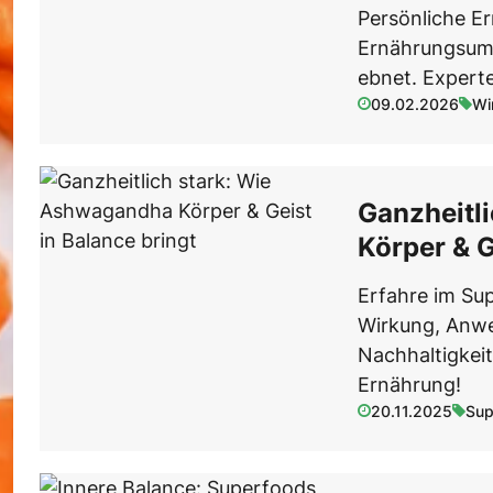
Superfood-Wissen
Wi
Re
Persönliche Er
Grundlagen, Definitionen & Trends
Immunsystem
Superfo
Ernährungsums
ebnet. Experte
09.02.2026
Wi
Ganzheitl
Körper & G
Erfahre im Su
Wirkung, Anwe
Nachhaltigkeit
Ernährung!
20.11.2025
Sup