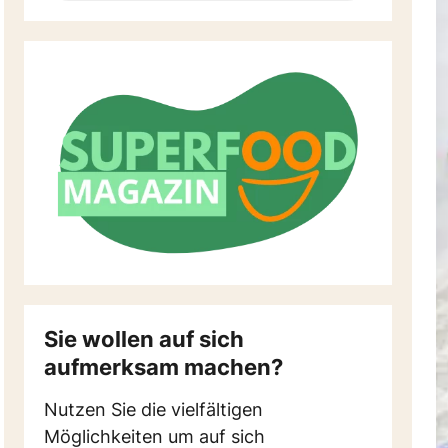
itung
y
Ernährungsformen
 Meal Prep
heitliche
Vegan, Paleo, Low Carb, Rohkost
Sie wollen auf sich
aufmerksam machen?
Nutzen Sie die vielfältigen
Möglichkeiten um auf sich