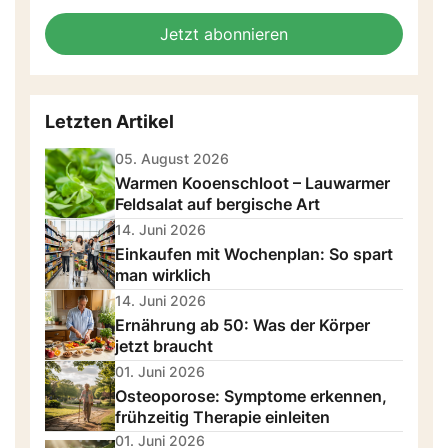
fill
Mailadresse:
Jetzt abonnieren
this
field
Letzten Artikel
05. August 2026
Warmen Kooenschloot – Lauwarmer
Feldsalat auf bergische Art
14. Juni 2026
Einkaufen mit Wochenplan: So spart
man wirklich
14. Juni 2026
Ernährung ab 50: Was der Körper
jetzt braucht
01. Juni 2026
Osteoporose: Symptome erkennen,
frühzeitig Therapie einleiten
01. Juni 2026