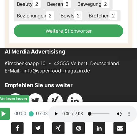
Beauty
2
Beeren
3
Bewegung
2
Beziehungen
2
Bowls
2
Brötchen
2
Weitere Stichwörter
AI Merdia Advertisisng
Kirschenknapp 10 - 42555 Velbert, Deutschland
E-Mail:
info@superfood-magazin.de
Empfehlen Sie uns weiter
00:00
07:03
Impressum
-
Datenschutz
Powered by
BUKI-Software.ai