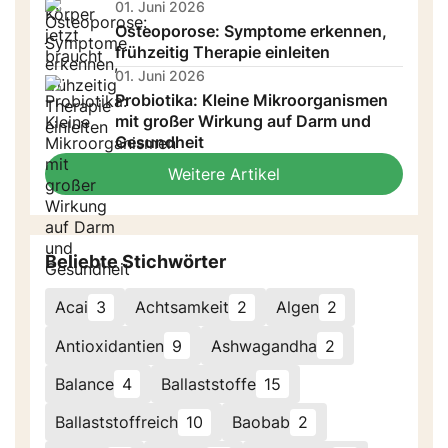
01. Juni 2026
Osteoporose: Symptome erkennen,
frühzeitig Therapie einleiten
01. Juni 2026
Probiotika: Kleine Mikroorganismen
mit großer Wirkung auf Darm und
Gesundheit
Weitere Artikel
Beliebte Stichwörter
Acai
3
Achtsamkeit
2
Algen
2
Antioxidantien
9
Ashwagandha
2
Balance
4
Ballaststoffe
15
Ballaststoffreich
10
Baobab
2