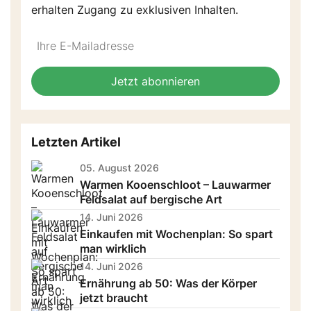
erhalten Zugang zu exklusiven Inhalten.
Do
*Ihre
not
E-
fill
Mailadresse:
Jetzt abonnieren
this
field
Letzten Artikel
05. August 2026
Warmen Kooenschloot – Lauwarmer
Feldsalat auf bergische Art
14. Juni 2026
Einkaufen mit Wochenplan: So spart
man wirklich
14. Juni 2026
Ernährung ab 50: Was der Körper
jetzt braucht